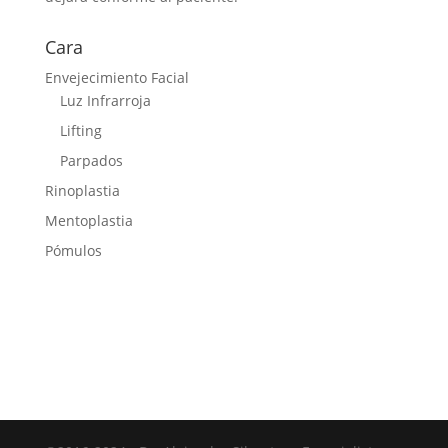
Cara
Envejecimiento Facial
Luz Infrarroja
Lifting
Parpados
Rinoplastia
Mentoplastia
Pómulos