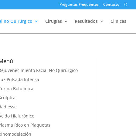
Preguntas Frequentes
Contacto
l no Quirúrgico
Cirugías
Resultados
Clinicas
Menú
Rejuvenecimiento Facial No Quirúrgico
Luz Pulsada Intensa
Toxina Botulínica
Sculptra
Radiesse
Ácido Hialurónico
Plasma Rico en Plaquetas
Rinomodelación